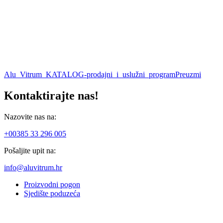
Alu_Vitrum_KATALOG-prodajni_i_uslužni_program
Preuzmi
Kontaktirajte nas!
Nazovite nas na:
+00385 33 296 005
Pošaljite upit na:
info@aluvitrum.hr
Proizvodni pogon
Sjedište poduzeća