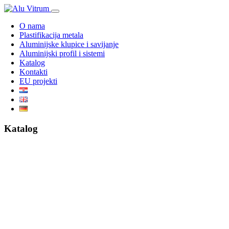
O nama
Plastifikacija metala
Aluminijske klupice i savijanje
Aluminijski profil i sistemi
Katalog
Kontakti
EU projekti
Katalog