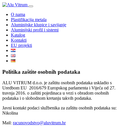
O nama
Plastifikacija metala
Aluminijske klupice i savijanje
Aluminijski profil i sistemi
Katalog
Kontakti
EU projekti
Politika zaštite osobnih podataka
ALU VITRUM d.o.o. je zaštitu osobnih podataka uskladio s
Uredbom EU 2016/679 Europskog parlamenta i Vijeća od 27.
travnja 2016. o zaštiti pojedinaca u vezi s obradom osobnih
podataka i o slobodnom kretanju takvih podataka.
Javni kontakt podaci službenika za zaštitu osobnih podataka su:
Nikolina
Mail:
racunovodstvo@aluvitrum.hr