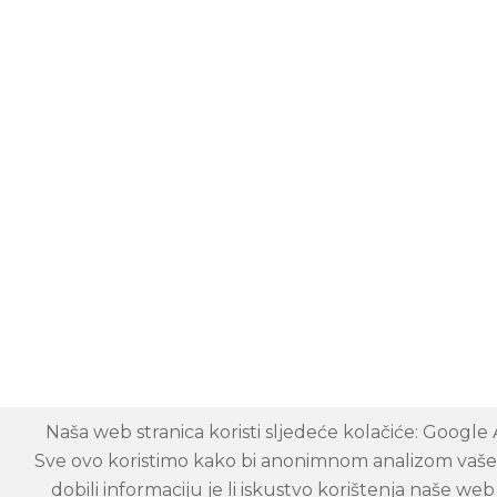
Naša web stranica koristi sljedeće kolačiće: Google 
Sve ovo koristimo kako bi anonimnom analizom vaše 
dobili informaciju je li iskustvo korištenja naše web