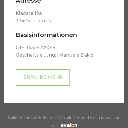
Adresse
Kladare 19a,
33405 Pitomača
Basisinformationen
OIB: 14325775019
Geschäftsleitung: : Manuela Đakić
ERFAHRE MEHR
©Alle Rechte vorbehalten 2018. Alu Vitrum d.o.o. | Herstellung
von :