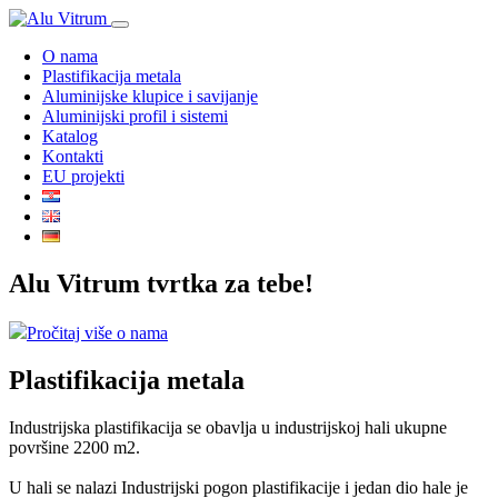
O nama
Plastifikacija metala
Aluminijske klupice i savijanje
Aluminijski profil i sistemi
Katalog
Kontakti
EU projekti
Alu Vitrum tvrtka za tebe!
Pročitaj više o nama
Plastifikacija metala
Industrijska plastifikacija se obavlja u industrijskoj hali ukupne
površine 2200 m2.
U hali se nalazi Industrijski pogon plastifikacije i jedan dio hale je