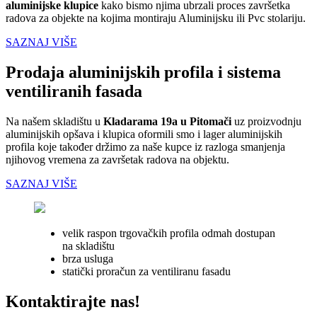
aluminijske klupice
kako bismo njima ubrzali proces završetka
radova za objekte na kojima montiraju Aluminijsku ili Pvc stolariju.
SAZNAJ VIŠE
Prodaja aluminijskih profila i sistema
ventiliranih fasada
Na našem skladištu u
Kladarama 19a u Pitomači
uz proizvodnju
aluminijskih opšava i klupica oformili smo i lager aluminijskih
profila koje također držimo za naše kupce iz razloga smanjenja
njihovog vremena za završetak radova na objektu.
SAZNAJ VIŠE
velik raspon trgovačkih profila odmah dostupan
na skladištu
brza usluga
statički proračun za ventiliranu fasadu
Kontaktirajte nas!