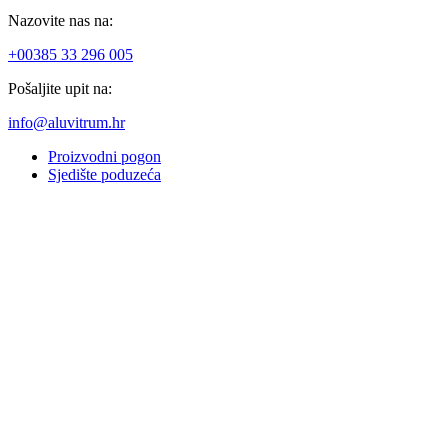
Nazovite nas na:
+00385 33 296 005
Pošaljite upit na:
info@aluvitrum.hr
Proizvodni pogon
Sjedište poduzeća